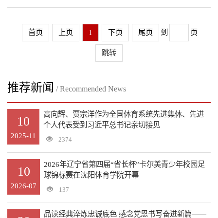
首页
上页
1
下页
尾页
到
页
跳转
推荐新闻
/ Recommended News
高向辉、贾宗洋作为全国体育系统先进集体、先进
10
个人代表受到习近平总书记亲切接见
2025-11
2374
2026年辽宁省第四届“省长杯”卡尔美青少年校园足
10
球锦标赛在沈阳体育学院开幕
2026-07
137
品读经典淬炼忠诚底色 感念党恩书写奋进新篇——