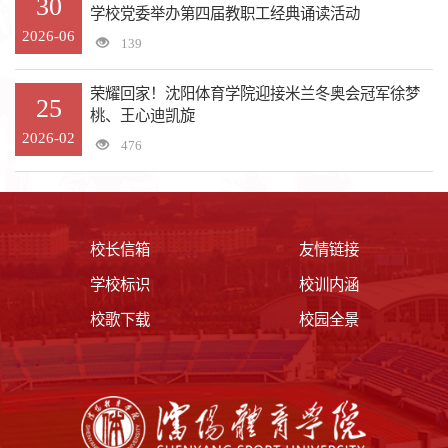
30
学校党委举办第四届教职工经典诵读活动
2026-06
139
荣耀回家！沈阳体育学院迎接米兰冬奥会冠军徐梦
25
桃、王心迪凯旋
2026-02
476
校长信箱
友情链接
学校标识
校训内涵
校歌下载
校园全景