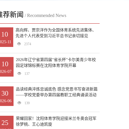
推荐新闻
/ Recommended News
高向辉、贾宗洋作为全国体育系统先进集体、
10
先进个人代表受到习近平总书记亲切接见
025-11
2374
2026年辽宁省第四届“省长杯”卡尔美青少年校
10
园足球锦标赛在沈阳体育学院开幕
026-07
137
品读经典淬炼忠诚底色 感念党恩书写奋进新篇
30
——学校党委举办第四届教职工经典诵读活动
026-06
139
荣耀回家！沈阳体育学院迎接米兰冬奥会冠军
25
徐梦桃、王心迪凯旋