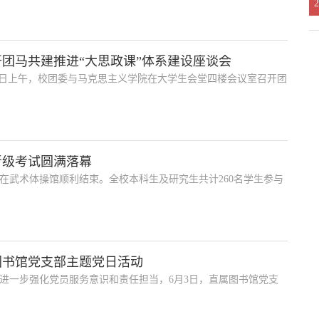
2
团马共建推进“大思政课”体系建设座谈会
月4日上午，校团委与马克思主义学院在大学生会堂四楼会议室召开团
晋级考试圆满落幕
在武术体操馆顺利结束。全校本科生及研究生共计260名学生参与
图书馆党支部主题党日活动
进一步强化党员服务意识和责任担当，6月3日，直属图书馆党支