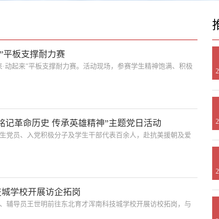
”平板支撑耐力赛
来·动起来”平板支撑耐力赛。活动现场，参赛学生精神饱满、积极
2
2
铭记革命历史 传承英雄精神”主题党日活动
师生党员、入党积极分子及学生干部代表百余人，赴抗美援朝及爱
2
技城学校开展访企拓岗
志、辅导员王世明前往东北育才浑南科技城学校开展访校拓岗，与