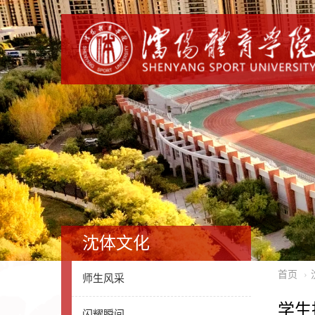
沈体文化
首页
师生风采
学生
闪耀瞬间