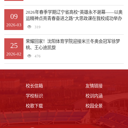
2026年春季学期辽宁省高校“英雄永不谢幕——以奥
09
运精神点亮青春奋进之路”大思政课在我校成功举办
2026-03
319
荣耀回家！沈阳体育学院迎接米兰冬奥会冠军徐梦
25
桃、王心迪凯旋
2026-02
476
校长信箱
友情链接
学校标识
校训内涵
校歌下载
校园全景