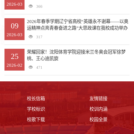
2026-03
366
2026年春季学期辽宁省高校“英雄永不谢幕——以奥
09
运精神点亮青春奋进之路”大思政课在我校成功举办
2026-03
317
荣耀回家！沈阳体育学院迎接米兰冬奥会冠军徐梦
25
桃、王心迪凯旋
2026-02
471
校长信箱
友情链接
学校标识
校训内涵
校歌下载
校园全景