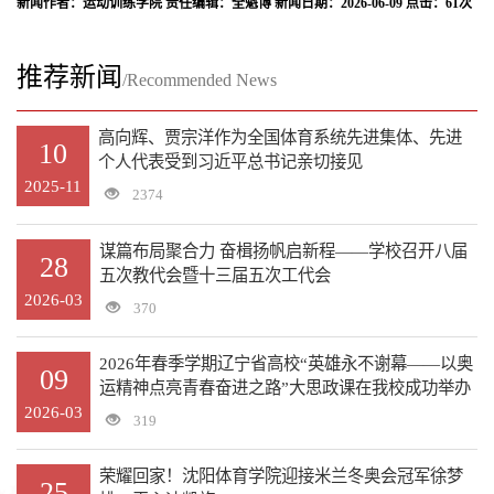
新闻作者：运动训练学院 责任编辑：全魁博 新闻日期：2026-06-09 点击：
61
次
推荐新闻
/Recommended News
高向辉、贾宗洋作为全国体育系统先进集体、先进
10
个人代表受到习近平总书记亲切接见
2025-11
2374
谋篇布局聚合力 奋楫扬帆启新程——学校召开八届
28
五次教代会暨十三届五次工代会
2026-03
370
2026年春季学期辽宁省高校“英雄永不谢幕——以奥
09
运精神点亮青春奋进之路”大思政课在我校成功举办
2026-03
319
荣耀回家！沈阳体育学院迎接米兰冬奥会冠军徐梦
25