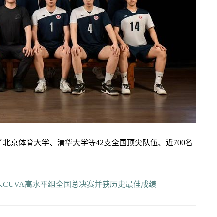
北京体育大学、清华大学等42支全国顶尖队伍、近700名
CUVA高水平组全国总决赛并获历史最佳成绩