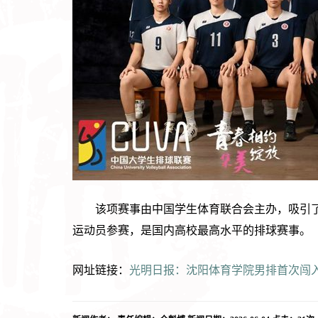
该项赛事由中国学生体育联合会主办，吸引了
运动员参赛，是国内高校最高水平的排球赛事。
网址链接：
光明日报：沈阳体育学院男排首次闯入