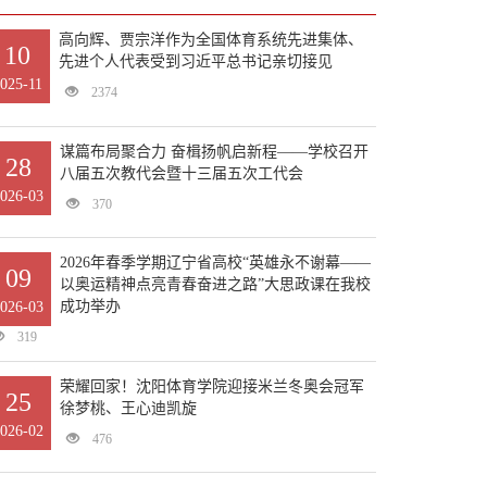
高向辉、贾宗洋作为全国体育系统先进集体、
10
先进个人代表受到习近平总书记亲切接见
025-11
2374
谋篇布局聚合力 奋楫扬帆启新程——学校召开
28
八届五次教代会暨十三届五次工代会
026-03
370
2026年春季学期辽宁省高校“英雄永不谢幕——
09
以奥运精神点亮青春奋进之路”大思政课在我校
成功举办
026-03
319
荣耀回家！沈阳体育学院迎接米兰冬奥会冠军
25
徐梦桃、王心迪凯旋
026-02
476