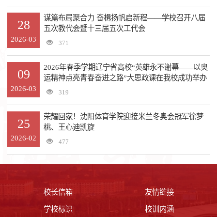
谋篇布局聚合力 奋楫扬帆启新程——学校召开八届
28
五次教代会暨十三届五次工代会
2026-03
371
2026年春季学期辽宁省高校“英雄永不谢幕——以奥
09
运精神点亮青春奋进之路”大思政课在我校成功举办
2026-03
319
荣耀回家！沈阳体育学院迎接米兰冬奥会冠军徐梦
25
桃、王心迪凯旋
2026-02
477
校长信箱
友情链接
学校标识
校训内涵