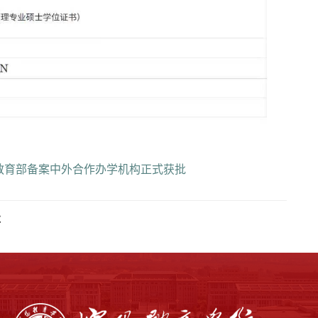
教育部备案中外合作办学机构正式获批
次