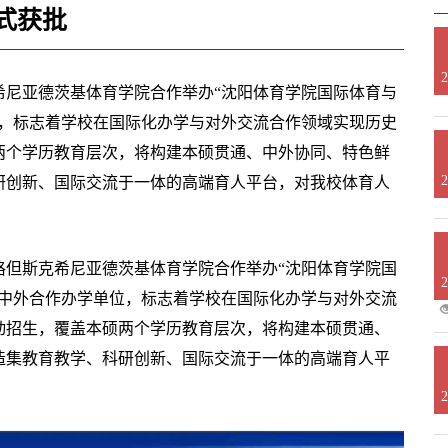
式获批
2
希尼亚德茨基体育学院合作举办“沈阳体育学院国际体育与
位，标志着学校在国际化办学与对外交流合作领域实现历史
硕两个学历教育层次，将构建本硕贯通、中外协同、特色鲜
2
研创新、国际交流于一体的高端育人平台，对我校体育人
格但斯克希尼亚德茨基体育学院合作举办“沈阳体育学院国
2
个中外合作办学单位，标志着学校在国际化办学与对外交流
启动招生，覆盖本硕两个学历教育层次，将构建本硕贯通、
造集教育教学、科研创新、国际交流于一体的高端育人平
。
2