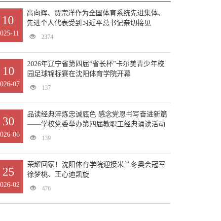
高向辉、贾宗洋作为全国体育系统先进集体、
10
先进个人代表受到习近平总书记亲切接见
025-11
2374
2026年辽宁省第四届“省长杯”卡尔美青少年校
10
园足球锦标赛在沈阳体育学院开幕
026-07
137
品读经典淬炼忠诚底色 感念党恩书写奋进新篇
30
——学校党委举办第四届教职工经典诵读活动
026-06
139
荣耀回家！沈阳体育学院迎接米兰冬奥会冠军
25
徐梦桃、王心迪凯旋
026-02
476