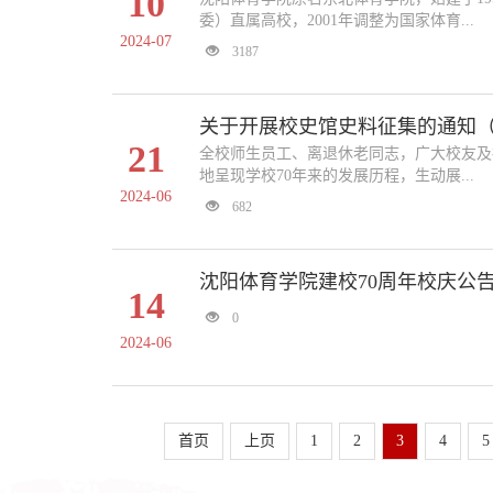
10
委）直属高校，2001年调整为国家体育...
2024-07
3187
关于开展校史馆史料征集的通知
21
全校师生员工、离退休老同志，广大校友及
地呈现学校70年来的发展历程，生动展...
2024-06
682
沈阳体育学院建校70周年校庆公
14
0
2024-06
首页
上页
1
2
3
4
5