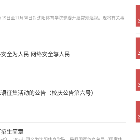
19日至11月30日对沈阳体育学院党委开展常规巡视。现将有关事
2
2
络安全为人民 网络安全靠人民
2
标语征集活动的公告（校庆公告第六号）
2
育招生简章
54年，1956年更名为沈阳体育学院，是原国家体育总局（国家体