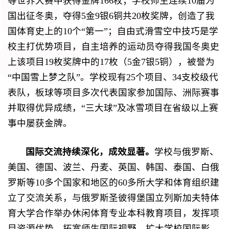
等世界大赛中获得金牌166枚；学校师生连续10届为
国出征冬奥，夺得5金9银6铜共20枚奖牌，创造了我
国体育史上的10个“第一”；自由式滑雪空中技巧是学
校主打优势项目，自主培养的运动员夺得我国冬奥史
上该项目19枚奖牌中的17枚（5金7银5铜），被誉为
“中国雪上梦之队”。学校现有25个项目、34支校级代
表队，板球等项目多次代表国家参加国际、洲际赛事
并取得优异成绩，“三大球”及冰雪项目在省级以上赛
事中屡获金牌。
国际交流持续深化，成效显著。
学校与俄罗斯、
美国、德国、波兰、丹麦、英国、韩国、泰国、白俄
罗斯等10多个国家和地区的60多所大学和体育组织建
立了交流关系，与俄罗斯圣彼得堡国立列斯加夫特体
育大学合作举办休闲体育专业本科教育项目，发挥项
目资源优势，拓宽师生国际视野，扩大学校国际影