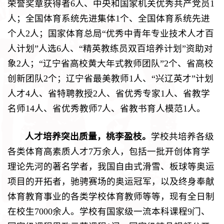
荣誉奖章获得者6人、中央和国家机关优秀共产党员1
人；全国体育系统先进集体1个、全国体育系统先进
个人2人；国家体育总局“优秀中青年专业技术人才百
人计划”人选6人、“精英教练员双百培养计划”资助对
象2人；“辽宁省高校黄大年式教师团队”2个、省高校
创新团队2个；辽宁省最美教师1人、“兴辽英才”计划
人才4人、省特聘教授2人、省优秀专家1人、省教学
名师14人、省优秀教师7人、省教书育人模范1人。
人才培养突出质量，桃李盈枝。
学校共培养各级
各类体育高素质人才7万余人，包括一批开创体育学
理论先河的著名学者，我国自由式滑雪、板球等奥运
项目的开拓者，驰骋赛场的奥运冠军，以及终身奉献
体育教育事业的各类学校体育教师等等，现有全日制
在校生7000余人。学校有国家级一流本科课程9门、