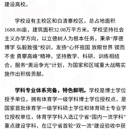
建设高校。
学校设有主校区和白清寨校区，总占地面积
1688.86亩，建筑面积32.08万平方米。学校坚持社会
主义办学方向，以立德树人为根本任务，秉承“厚德
博学 弘毅致强”校训，发扬“心怀祖国 放眼世界 锲而
不舍 勇攀高峰”精神，坚持教学、科研、训练相结
合，服务“奥运争光”计划，为国家和区域重大战略实
施作出积极贡献。
学科专业体系完备，特色鲜明。
学校是博士学位
授予单位，拥有体育学一级学科博士学位授权点，是
国家首批体育学一级学科硕士学位和体育硕士专业学
位授权单位，体育学学科入选辽宁省“国内一流学科”
重点建设学科，在辽宁省首轮“双一流”建设验收中获