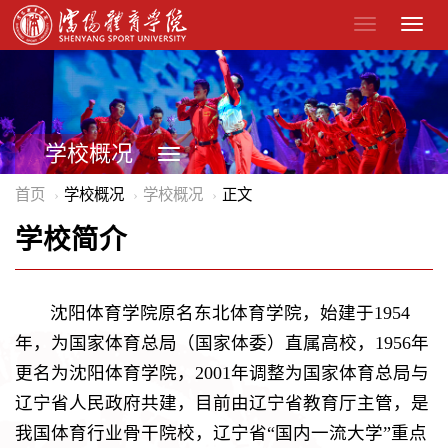
学校概况
首页
学校概况
学校概况
正文
学校简介
沈阳体育学院原名东北体育学院，始建于1954
年，为国家体育总局（国家体委）直属高校，1956年
更名为沈阳体育学院，2001年调整为国家体育总局与
辽宁省人民政府共建，目前由辽宁省教育厅主管，是
我国体育行业骨干院校，辽宁省“国内一流大学”重点