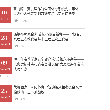
高向辉、贾宗洋作为全国体育系统先进集体、
10
先进个人代表受到习近平总书记亲切接见
025-11
2368
谋篇布局聚合力 奋楫扬帆启新程——学校召开
28
八届五次教代会暨十三届五次工代会
026-03
365
2026年春季学期辽宁省高校“英雄永不谢幕——
09
以奥运精神点亮青春奋进之路”大思政课在我校
成功举办
026-03
317
荣耀回家！沈阳体育学院迎接米兰冬奥会冠军
25
徐梦桃、王心迪凯旋
026-02
471