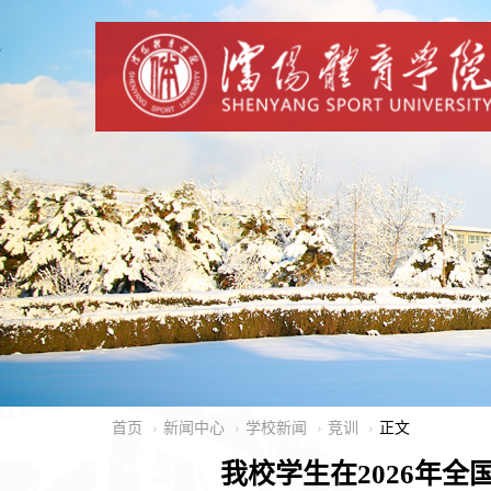
首页
新闻中心
学校新闻
竞训
正文
我校学生在2026年