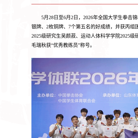
5月28日至6月2日，2026年全国大学生拳
银牌、2枚铜牌、7个第五名的好成绩，并获丙组
2025级研究生吴颜菽、运动人体科学学院202
毛瑞秋获“优秀教练员”称号。