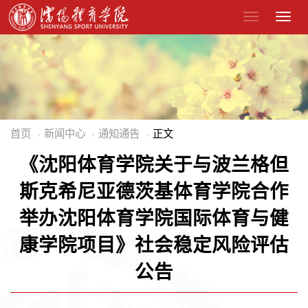
首页
新闻中心
通知通告
正文
《沈阳体育学院关于与波兰格但
斯克希尼亚德茨基体育学院合作
举办沈阳体育学院国际体育与健
康学院项目》社会稳定风险评估
公告