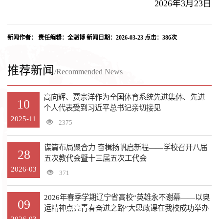
2026年3月23日
新闻作者： 责任编辑：全魁博 新闻日期：2026-03-23 点击：
386
次
推荐新闻
/Recommended News
高向辉、贾宗洋作为全国体育系统先进集体、先进
10
个人代表受到习近平总书记亲切接见
2025-11
2375
谋篇布局聚合力 奋楫扬帆启新程——学校召开八届
28
五次教代会暨十三届五次工代会
2026-03
371
2026年春季学期辽宁省高校“英雄永不谢幕——以奥
09
运精神点亮青春奋进之路”大思政课在我校成功举办
2026-03