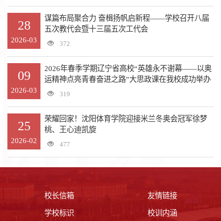
谋篇布局聚合力 奋楫扬帆启新程——学校召开八届
28
五次教代会暨十三届五次工代会
2026-03
372
2026年春季学期辽宁省高校“英雄永不谢幕——以奥
09
运精神点亮青春奋进之路”大思政课在我校成功举办
2026-03
319
荣耀回家！沈阳体育学院迎接米兰冬奥会冠军徐梦
25
桃、王心迪凯旋
2026-02
477
校长信箱
友情链接
学校标识
校训内涵