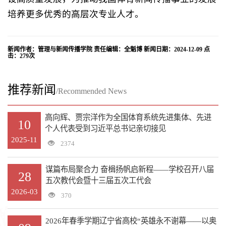
培养更多优秀的高层次专业人才。
新闻作者：管理与新闻传播学院 责任编辑：全魁博 新闻日期：2024-12-09 点
击：
279
次
推荐新闻
/Recommended News
高向辉、贾宗洋作为全国体育系统先进集体、先进
10
个人代表受到习近平总书记亲切接见
2025-11
2374
谋篇布局聚合力 奋楫扬帆启新程——学校召开八届
28
五次教代会暨十三届五次工代会
2026-03
370
2026年春季学期辽宁省高校“英雄永不谢幕——以奥