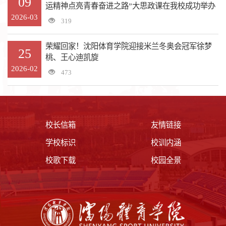
09
运精神点亮青春奋进之路”大思政课在我校成功举办
2026-03
319
荣耀回家！沈阳体育学院迎接米兰冬奥会冠军徐梦
25
桃、王心迪凯旋
2026-02
473
校长信箱
友情链接
学校标识
校训内涵
校歌下载
校园全景