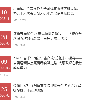
高向辉、贾宗洋作为全国体育系统先进集体、
10
先进个人代表受到习近平总书记亲切接见
025-11
2374
谋篇布局聚合力 奋楫扬帆启新程——学校召开
28
八届五次教代会暨十三届五次工代会
026-03
370
2026年春季学期辽宁省高校“英雄永不谢幕——
09
以奥运精神点亮青春奋进之路”大思政课在我校
成功举办
026-03
319
荣耀回家！沈阳体育学院迎接米兰冬奥会冠军
25
徐梦桃、王心迪凯旋
026-02
476