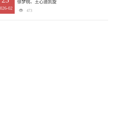
25
徐梦桃、王心迪凯旋
026-02
473