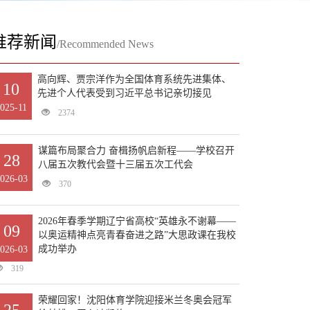
推荐新闻
/Recommended News
高向辉、贾宗洋作为全国体育系统先进集体、
10
先进个人代表受到习近平总书记亲切接见
025-11
2374
谋篇布局聚合力 奋楫扬帆启新程——学校召开
28
八届五次教代会暨十三届五次工代会
026-03
370
2026年春季学期辽宁省高校“英雄永不谢幕——
09
以奥运精神点亮青春奋进之路”大思政课在我校
成功举办
026-03
319
荣耀回家！沈阳体育学院迎接米兰冬奥会冠军